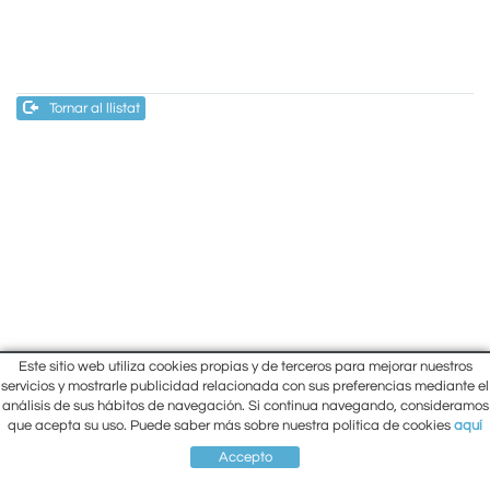
Tornar al llistat
Este sitio web utiliza cookies propias y de terceros para mejorar nuestros
Inici
servicios y mostrarle publicidad relacionada con sus preferencias mediante el
Carrer Lluís Companys, 10 Cantonada
análisis de sus hábitos de navegación. Si continua navegando, consideramos
Empresa
amb Carrer Prat de la Riba
que acepta su uso. Puede saber más sobre nuestra política de cookies
aquí
Situació
Berga (Barcelona)
93 821 26 87
Contacte
Accepto
93 821 00 33
El meu compte
SITUACIÓ
COMPTE
CISTELLA
CONTACTE
ber-net@ber-net.net