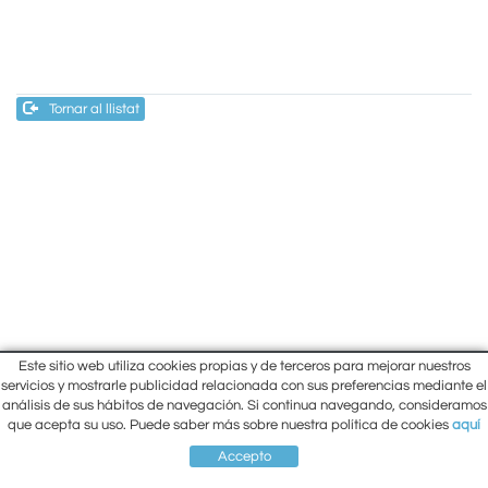
Tornar al llistat
Este sitio web utiliza cookies propias y de terceros para mejorar nuestros
Inici
servicios y mostrarle publicidad relacionada con sus preferencias mediante el
Carrer Lluís Companys, 10 Cantonada
análisis de sus hábitos de navegación. Si continua navegando, consideramos
Empresa
amb Carrer Prat de la Riba
que acepta su uso. Puede saber más sobre nuestra política de cookies
aquí
Situació
Berga (Barcelona)
93 821 26 87
Contacte
Accepto
93 821 00 33
El meu compte
SITUACIÓ
COMPTE
CISTELLA
CONTACTE
ber-net@ber-net.net