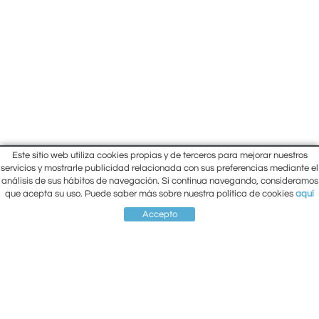
Este sitio web utiliza cookies propias y de terceros para mejorar nuestros
Inici
servicios y mostrarle publicidad relacionada con sus preferencias mediante el
Carrer Lluís Companys, 10 Cantonada
análisis de sus hábitos de navegación. Si continua navegando, consideramos
Empresa
amb Carrer Prat de la Riba
que acepta su uso. Puede saber más sobre nuestra política de cookies
aquí
Situació
Berga (Barcelona)
93 821 26 87
Contacte
Accepto
93 821 00 33
El meu compte
SITUACIÓ
COMPTE
CISTELLA
CONTACTE
ber-net@ber-net.net
Política de cookies
Avís legal
Condiciones de compra
Política de Privacidad