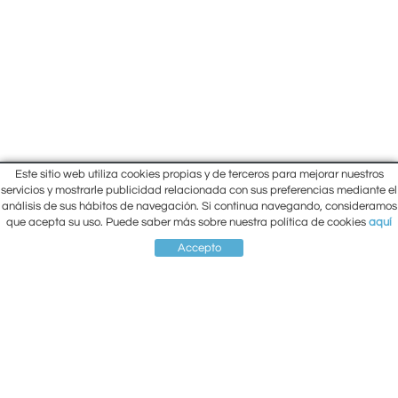
Este sitio web utiliza cookies propias y de terceros para mejorar nuestros
Inici
servicios y mostrarle publicidad relacionada con sus preferencias mediante el
Carrer Lluís Companys, 10 Cantonada
análisis de sus hábitos de navegación. Si continua navegando, consideramos
Empresa
amb Carrer Prat de la Riba
que acepta su uso. Puede saber más sobre nuestra política de cookies
aquí
Situació
Berga (Barcelona)
93 821 26 87
Contacte
Accepto
93 821 00 33
El meu compte
SITUACIÓ
COMPTE
CISTELLA
CONTACTE
ber-net@ber-net.net
Política de cookies
Avís legal
Condiciones de compra
Política de Privacidad